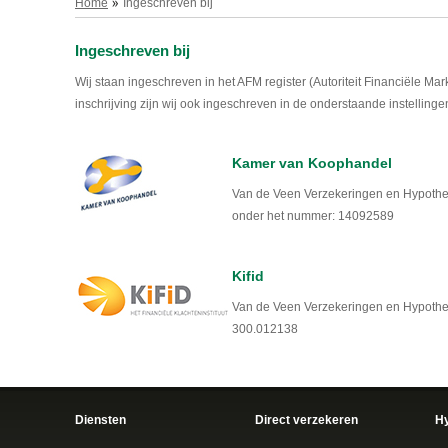
Home
Ingeschreven bij
Ingeschreven bij
Wij staan ingeschreven in het AFM register (Autoriteit Financiële M
inschrijving zijn wij ook ingeschreven in de onderstaande instellinge
Kamer van Koophandel
Van de Veen Verzekeringen en Hypothe
onder het nummer: 14092589
Kifid
Van de Veen Verzekeringen en Hypothek
300.012138
Diensten
Direct verzekeren
H