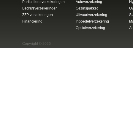
Particuliere verzekeringen
Autoverzekering
H
Bedrijfsverzekeringen
Gezinspakket
Ov
ZZP verzekeringen
Uitvaartverzekering
St
Financiering
Inboedelverzekering
Ma
Opstalverzekering
Ac
Copyright © 2026